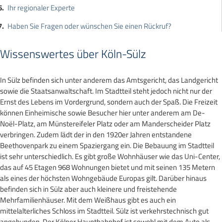
Ihr regionaler Experte
Haben Sie Fragen oder wünschen Sie einen Rückruf?
Wissenswertes über Köln-Sülz
In Sülz befinden sich unter anderem das Amtsgericht, das Landgericht
sowie die Staatsanwaltschaft. Im Stadtteil steht jedoch nicht nur der
Ernst des Lebens im Vordergrund, sondern auch der Spaß. Die Freizeit
können Einheimische sowie Besucher hier unter anderem am De-
Noël-Platz, am Münstereifeler Platz oder am Manderscheider Platz
verbringen. Zudem lädt der in den 1920er Jahren entstandene
Beethovenpark zu einem Spaziergang ein. Die Bebauung im Stadtteil
ist sehr unterschiedlich. Es gibt große Wohnhäuser wie das Uni-Center,
das auf 45 Etagen 968 Wohnungen bietet und mit seinen 135 Metern
als eines der höchsten Wohngebäude Europas gilt. Darüber hinaus
befinden sich in Sülz aber auch kleinere und freistehende
Mehrfamilienhäuser. Mit dem Weißhaus gibt es auch ein
mittelalterliches Schloss im Stadtteil. Sülz ist verkehrstechnisch gut
angebunden. Der Kölner Hauptbahnhof ist sowohl mit dem Auto als