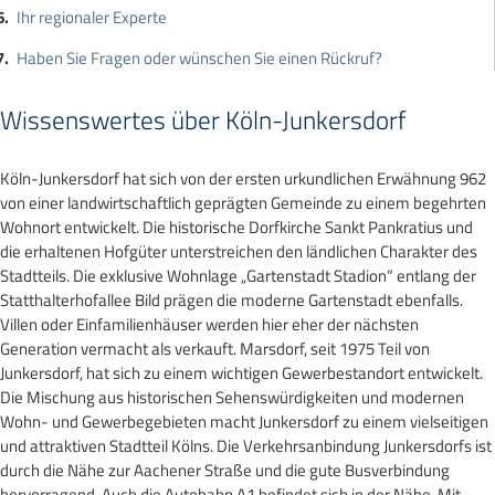
Ihr regionaler Experte
Haben Sie Fragen oder wünschen Sie einen Rückruf?
Wissenswertes über Köln-Junkersdorf
Köln-Junkersdorf hat sich von der ersten urkundlichen Erwähnung 962
von einer landwirtschaftlich geprägten Gemeinde zu einem begehrten
Wohnort entwickelt. Die historische Dorfkirche Sankt Pankratius und
die erhaltenen Hofgüter unterstreichen den ländlichen Charakter des
Stadtteils. Die exklusive Wohnlage „Gartenstadt Stadion“ entlang der
Statthalterhofallee Bild prägen die moderne Gartenstadt ebenfalls.
Villen oder Einfamilienhäuser werden hier eher der nächsten
Generation vermacht als verkauft. Marsdorf, seit 1975 Teil von
Junkersdorf, hat sich zu einem wichtigen Gewerbestandort entwickelt.
Die Mischung aus historischen Sehenswürdigkeiten und modernen
Wohn- und Gewerbegebieten macht Junkersdorf zu einem vielseitigen
und attraktiven Stadtteil Kölns. Die Verkehrsanbindung Junkersdorfs ist
durch die Nähe zur Aachener Straße und die gute Busverbindung
hervorragend. Auch die Autobahn A1 befindet sich in der Nähe. Mit