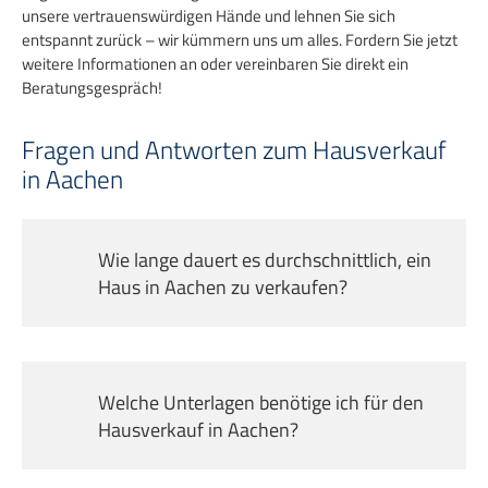
unsere vertrauenswürdigen Hände und lehnen Sie sich
entspannt zurück – wir kümmern uns um alles. Fordern Sie jetzt
weitere Informationen an oder vereinbaren Sie direkt ein
Beratungsgespräch!
Fragen und Antworten zum Hausverkauf
in Aachen
Wie lange dauert es durchschnittlich, ein
Haus in Aachen zu verkaufen?
Die Dauer eines Hausverkaufs in Aachen hängt
von der Lage, dem Zustand der Immobilie und
der aktuellen Marktsituation ab. Mit
professioneller Unterstützung kann ein
Welche Unterlagen benötige ich für den
Hausverkauf in Aachen deutlich beschleunigt
Hausverkauf in Aachen?
werden. Während Privatverkäufer oft mehrere
Für einen reibungslosen Hausverkauf in Aachen
Monate benötigen, können erfahrene
sollten Sie einen Energieausweis, den