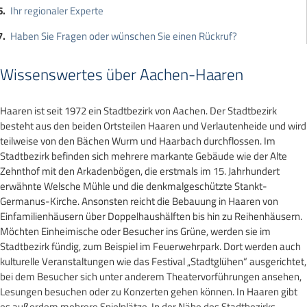
Ihr regionaler Experte
Haben Sie Fragen oder wünschen Sie einen Rückruf?
Wissenswertes über Aachen-Haaren
Haaren ist seit 1972 ein Stadtbezirk von Aachen. Der Stadtbezirk
besteht aus den beiden Ortsteilen Haaren und Verlautenheide und wird
teilweise von den Bächen Wurm und Haarbach durchflossen. Im
Stadtbezirk befinden sich mehrere markante Gebäude wie der Alte
Zehnthof mit den Arkadenbögen, die erstmals im 15. Jahrhundert
erwähnte Welsche Mühle und die denkmalgeschützte Stankt-
Germanus-Kirche. Ansonsten reicht die Bebauung in Haaren von
Einfamilienhäusern über Doppelhaushälften bis hin zu Reihenhäusern.
Möchten Einheimische oder Besucher ins Grüne, werden sie im
Stadtbezirk fündig, zum Beispiel im Feuerwehrpark. Dort werden auch
kulturelle Veranstaltungen wie das Festival „Stadtglühen“ ausgerichtet,
bei dem Besucher sich unter anderem Theatervorführungen ansehen,
Lesungen besuchen oder zu Konzerten gehen können. In Haaren gibt
es außerdem mehrere Spielplätze. In der Nähe des Stadtbezirks