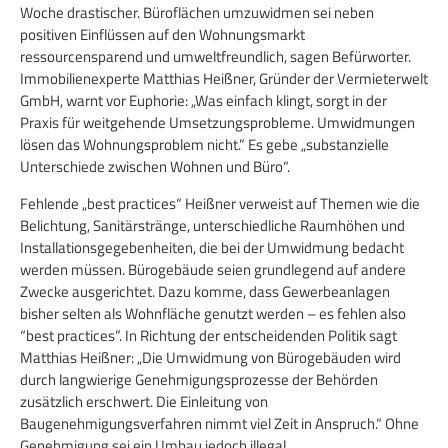
Woche drastischer. Büroflächen umzuwidmen sei neben
positiven Einflüssen auf den Wohnungsmarkt
ressourcensparend und umweltfreundlich, sagen Befürworter.
Immobilienexperte Matthias Heißner, Gründer der Vermieterwelt
GmbH, warnt vor Euphorie: „Was einfach klingt, sorgt in der
Praxis für weitgehende Umsetzungsprobleme. Umwidmungen
lösen das Wohnungsproblem nicht.” Es gebe „substanzielle
Unterschiede zwischen Wohnen und Büro“.
Fehlende „best practices“ Heißner verweist auf Themen wie die
Belichtung, Sanitärstränge, unterschiedliche Raumhöhen und
Installationsgegebenheiten, die bei der Umwidmung bedacht
werden müssen. Bürogebäude seien grundlegend auf andere
Zwecke ausgerichtet. Dazu komme, dass Gewerbeanlagen
bisher selten als Wohnfläche genutzt werden – es fehlen also
“best practices”. In Richtung der entscheidenden Politik sagt
Matthias Heißner: „Die Umwidmung von Bürogebäuden wird
durch langwierige Genehmigungsprozesse der Behörden
zusätzlich erschwert. Die Einleitung von
Baugenehmigungsverfahren nimmt viel Zeit in Anspruch.“ Ohne
Genehmigung sei ein Umbau jedoch illegal.