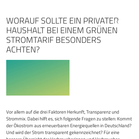
Zum
Inhalt
springen
WORAUF SOLLTE EIN PRIVATER
HAUSHALT BEI EINEM GRÜNEN
STROMTARIF BESONDERS
ACHTEN?
Vor allem auf die drei Faktoren Herkunft, Transparenz und
Strommix. Dabei hilft es, sich folgende Fragen zu stellen: Kommt
der Ökostrom aus erneuerbaren Energiequellen in Deutschland?
Und wird der Strom transparent gekennzeichnet? Für eine