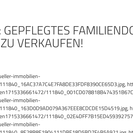
 GEPFLEGTES FAMILIEND
 ZU VERKAUFEN!
ller-immobilien-
/111840_16AC37A7C4E7FA8DE33FDF8390CE65D3.jpg, htt
_daten1715336661472/111840_001CD078818B474351B67C
ller-immobilien-
/111840_163D0D9AD079A367EEE8CDCDE15D4519.jpg, htt
_daten1715336661472/111840_02E4DFF7B15ED459392757
ller-immobilien-
/111840_8E28B8E1904111DBE18D5BD7F4B5A921.jpg, htt