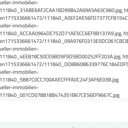
ller-immobilien-
/111840_31ABE6AF2CAA1BD99B42A69A5A63C960.jpg, htt
_daten1715336661472/111840_A0EF2AE56FD7377CFB154C
ller-immobilien-
/111840_ACCAA0964DE752D71AE5CC6EF9B137A9.jpg, htt
_daten1715336661472/111840_09A976F0313E0DC061CBCB
ller-immobilien-
/111840_4EE818C50CE9BD9F9D5BD00252FF203A.jpg, htt
_daten1715336661472/111840_DD8B6086339776C184EDF5
ller-immobilien-
2/111840_5B87C0CC700AAECFFFA0C24F3AF6E03B.jpg
ller-immobilien-
2/111840_001CD078818B474351B67CE56EF9667C.jpg