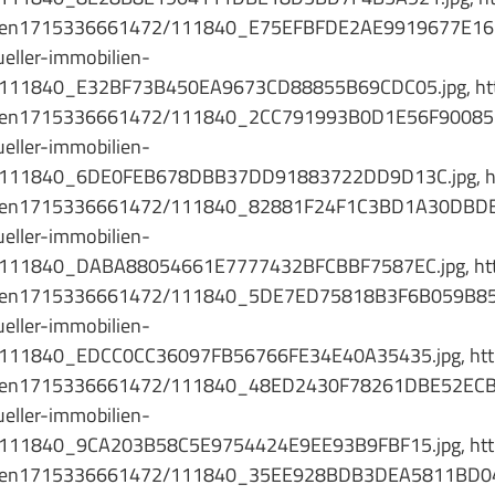
_daten1715336661472/111840_E75EFBFDE2AE9919677E16
ller-immobilien-
/111840_E32BF73B450EA9673CD88855B69CDC05.jpg, htt
_daten1715336661472/111840_2CC791993B0D1E56F90085
ller-immobilien-
/111840_6DE0FEB678DBB37DD91883722DD9D13C.jpg, htt
_daten1715336661472/111840_82881F24F1C3BD1A30DBDE
ller-immobilien-
/111840_DABA88054661E7777432BFCBBF7587EC.jpg, htt
_daten1715336661472/111840_5DE7ED75818B3F6B059B85
ller-immobilien-
/111840_EDCC0CC36097FB56766FE34E40A35435.jpg, http
_daten1715336661472/111840_48ED2430F78261DBE52ECB
ller-immobilien-
/111840_9CA203B58C5E9754424E9EE93B9FBF15.jpg, http
_daten1715336661472/111840_35EE928BDB3DEA5811BD04