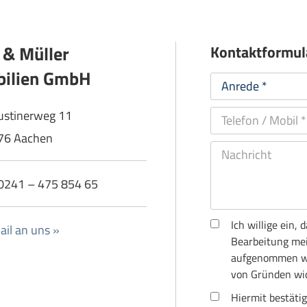
 & Müller
Kontaktformul
ilien GmbH
ustinerweg 11
76 Aachen
: 0241 – 475 854 65
Ich willige ein
il an uns »
Bearbeitung mei
aufgenommen wir
von Gründen wid
Hiermit bestätig