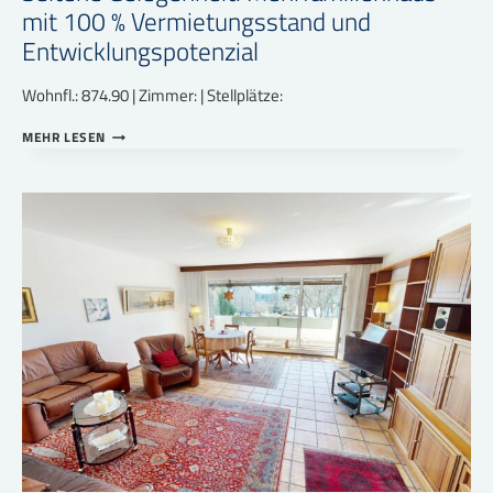
mit 100 % Vermietungsstand und
Entwicklungspotenzial
Wohnfl.: 874.90 | Zimmer: | Stellplätze:
SELTENE
MEHR LESEN
GELEGENHEIT:
MEHRFAMILIENHAUS
MIT
100
%
VERMIETUNGSSTAND
UND
ENTWICKLUNGSPOTENZIAL