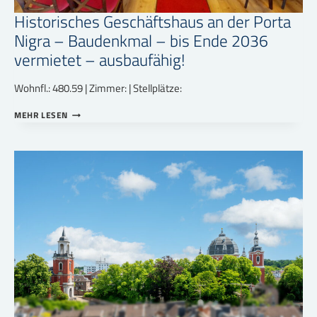
Historisches Geschäftshaus an der Porta
Nigra – Baudenkmal – bis Ende 2036
vermietet – ausbaufähig!
Wohnfl.: 480.59 | Zimmer: | Stellplätze:
HISTORISCHES
MEHR LESEN
GESCHÄFTSHAUS
AN
DER
PORTA
NIGRA
–
BAUDENKMAL
–
BIS
ENDE
2036
VERMIETET
–
AUSBAUFÄHIG!