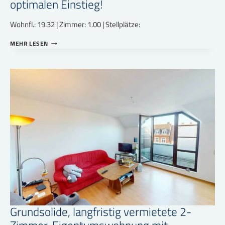
optimalen Einstieg!
Wohnfl.: 19.32 | Zimmer: 1.00 | Stellplätze:
GUT
MEHR LESEN
VERMIETETES
STUDENTEN-
APPARTEMENT
–
GRUNDSOLIDES
ANLAGEOBJEKT
ZUM
OPTIMALEN
EINSTIEG!
Grundsolide, langfristig vermietete 2-