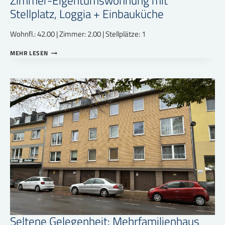
Zimmer-Eigentumswohnung mit
Stellplatz, Loggia + Einbauküche
Wohnfl.: 42.00 | Zimmer: 2.00 | Stellplätze: 1
GRUNDSOLIDE,
MEHR LESEN
LANGFRISTIG
VERMIETETE
2-
ZIMMER-
EIGENTUMSWOHNUNG
MIT
STELLPLATZ,
LOGGIA
+
EINBAUKÜCHE
Seltene Gelegenheit: Mehrfamilienhaus