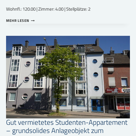
Wohnfl.: 120.00 | Zimmer: 4.00 | Stellplätze: 2
SANIERUNGSBEDÜRFTIGES
MEHR LESEN
EINFAMILIENHAUS
MIT
GROSSEM G
RUNDSTÜCK I
N B
ESTLAGE V
ON T
ITZ!
Gut vermietetes Studenten-Appartement
– grundsolides Anlageobjekt zum