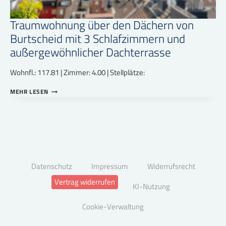
Traumwohnung über den Dächern von
Burtscheid mit 3 Schlafzimmern und
außergewöhnlicher Dachterrasse
Wohnfl.: 117.81 | Zimmer: 4.00 | Stellplätze:
TRAUMWOHNUNG
MEHR LESEN
ÜBER
DEN
DÄCHERN
VON
BURTSCHEID
MIT
3
SCHLAFZIMMERN
Datenschutz
Impressum
Widerrufsrecht
UND
AUSSERGEWÖHNLICHER D
Vertrag widerrufen
KI-Nutzung
ACHTERRASSE
Cookie-Verwaltung