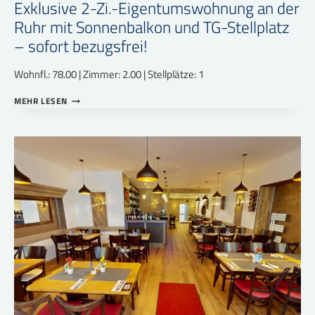
Exklusive 2-Zi.-Eigentumswohnung an der
Ruhr mit Sonnenbalkon und TG-Stellplatz
– sofort bezugsfrei!
Wohnfl.: 78.00 | Zimmer: 2.00 | Stellplätze: 1
EXKLUSIVE
MEHR LESEN
2-
ZI.-
EIGENTUMSWOHNUNG
AN
DER
RUHR
MIT
SONNENBALKON
UND
TG-
STELLPLATZ
–
SOFORT
BEZUGSFREI!