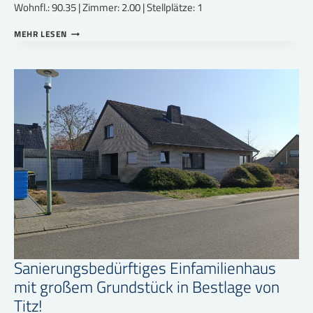
Wohnfl.: 90.35 | Zimmer: 2.00 | Stellplätze: 1
ERSTBEZUG:
MEHR LESEN
EXKLUSIVE
PENTHOUSEWOHNUNG
MIT
GROSSER D
ACHTERRASSE, D
OPPELGARAGE &
W
EITBLICK |
A
+ E
NERGIE
Sanierungsbedürftiges Einfamilienhaus
mit großem Grundstück in Bestlage von
Titz!