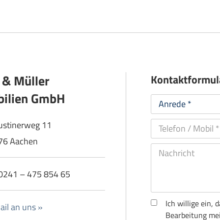
 & Müller
Kontaktformul
ilien GmbH
ustinerweg 11
76 Aachen
: 0241 – 475 854 65
Ich willige ein
il an uns »
Bearbeitung mei