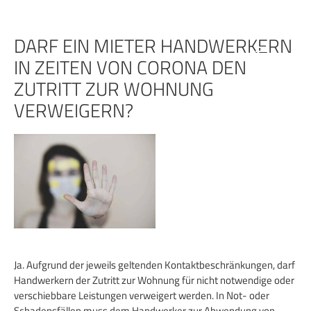
Zum
Inhalt
springen
DARF EIN MIETER HANDWERKERN
IN ZEITEN VON CORONA DEN
ZUTRITT ZUR WOHNUNG
VERWEIGERN?
Ja. Aufgrund der jeweils geltenden Kontaktbeschränkungen, darf
Handwerkern der Zutritt zur Wohnung für nicht notwendige oder
verschiebbare Leistungen verweigert werden. In Not- oder
Schadensfällen muss dem Handwerker zur Abwendung von