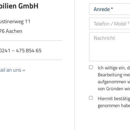
ilien GmbH
ustinerweg 11
76 Aachen
: 0241 – 475 854 65
Ich willige ein
il an uns »
Bearbeitung mei
aufgenommen wir
von Gründen wid
Hiermit bestätig
genommen habe